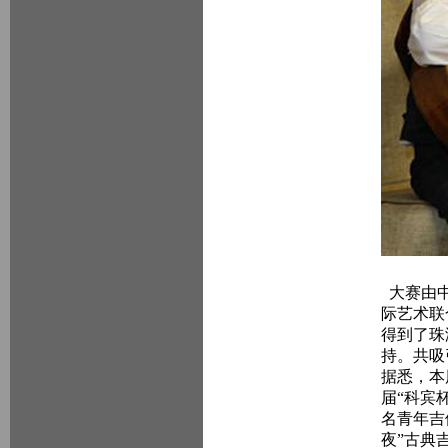
大赛由中
际艺术联
得到了珠
持。共吸
据悉，本
届“科宾
名青年吉
夜”古典