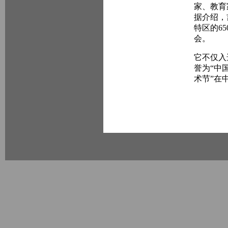
家、教育
据介绍，
特区的6
会。
它不仅入
誉为“中
术节”在